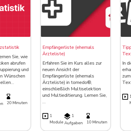
statistik
Empfängerliste (ehemals
Tipp
Ärzteliste)
Tex
ernen Sie, wie
iken abrufen
Erfahren Sie im Kurs alles zur
In d
ruppierung und
neuen Ansicht der
erha
ren Wünschen
Empfängerliste (ehemals
zum
tellen…
Ärzteliste) in tomedo®,
Tex
einschließlich Multiselektion
und Multieditierung. Lernen Sie,
…
20 Minuten
en
1
1
Module
10 Minuten
Aufgaben