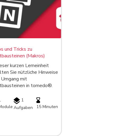
s und Tricks zu
tbausteinen (Makros)
ieser kurzen Lerneinheit
lten Sie nützliche Hinweise
 Umgang mit
tbausteinen in tomedo®.
1
1
Module
15 Minuten
Aufgaben