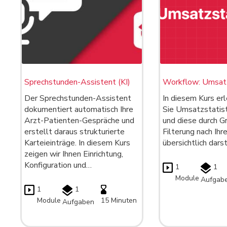
Sprechstunden-Assistent (KI)
Workflow: Umsatz
Der Sprechstunden-Assistent
In diesem Kurs erl
dokumentiert automatisch Ihre
Sie Umsatzstatist
Arzt-Patienten-Gespräche und
und diese durch G
erstellt daraus strukturierte
Filterung nach Ih
Karteieinträge. In diesem Kurs
übersichtlich dars
zeigen wir Ihnen Einrichtung,
Konfiguration und…
1
1
Module
Aufgab
1
1
Module
15 Minuten
Aufgaben