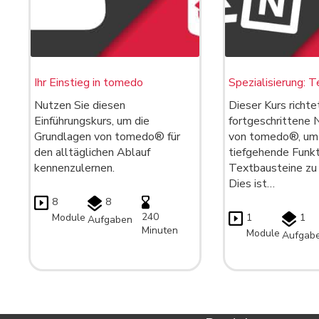
Ihr Einstieg in tomedo
Spezialisierung: 
Nutzen Sie diesen
Dieser Kurs richte
Einführungskurs, um die
fortgeschrittene 
Grundlagen von tomedo® für
von tomedo®, um 
den alltäglichen Ablauf
tiefgehende Funk
kennenzulernen.
Textbausteine zu 
Dies ist…
8
8
240
Module
1
1
Aufgaben
Minuten
Module
Aufgab