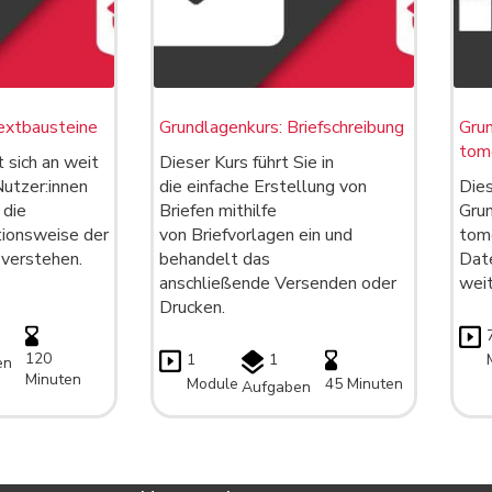
Textbausteine
Grundlagenkurs: Briefschreibung
Grun
tom
t sich an weit
Dieser Kurs führt Sie in
Nutzer:innen
die einfache Erstellung von
Dies
die
Briefen mithilfe
Grun
tionsweise der
von Briefvorlagen ein und
tome
verstehen.
behandelt das
Dat
anschließende Versenden oder
wei
Drucken.
120
1
1
en
Minuten
Module
45 Minuten
Aufgaben